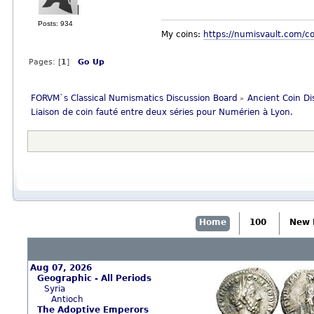
Posts: 934
My coins:
https://numisvault.com/
Pages: [
1
]
Go Up
FORVM`s Classical Numismatics Discussion Board
Ancient Coin Di
»
Liaison de coin fauté entre deux séries pour Numérien à Lyon.
Home
100
New 
Aug 07, 2026
Geographic - All Periods
Syria
Antioch
The Adoptive Emperors