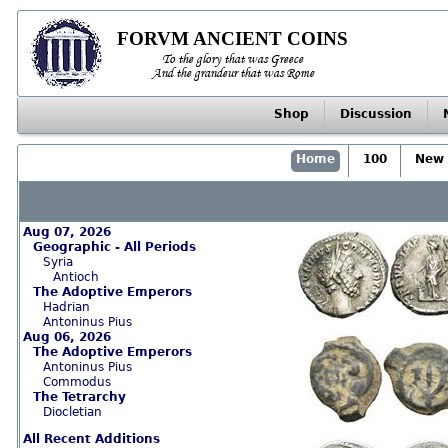
FORVM ANCIENT COINS
To the glory that was Greece
And the grandeur that was Rome
Shop
Discussion
Home
100
New 
Aug 07, 2026
Geographic - All Periods
Syria
Antioch
The Adoptive Emperors
Hadrian
Antoninus Pius
Aug 06, 2026
The Adoptive Emperors
Antoninus Pius
Commodus
The Tetrarchy
Diocletian
All Recent Additions