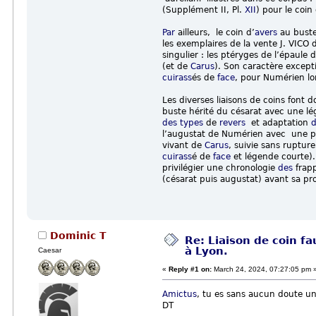
(Supplément II, Pl.
XII
) pour le coi
Par
ailleurs, le coin d’
avers
au bust
les exemplaires de la vente J. VICO
singulier : les ptéryges de l’épaul
(et de
Carus
). Son caractère except
cuirass
és de
face
, pour Numérien l
Les diverses liaisons de coins font
buste hérité du césarat avec une l
des
types
de
revers
et adaptation
l’augustat de Numérien avec une pr
vivant de
Carus
, suivie sans ruptur
cuirass
é de
face
et légende courte).
privilégier une chronologie
des
frap
(césarat puis augustat) avant sa pro
Dominic T
Re: Liaison de coin f
à Lyon.
Caesar
«
Reply #1 on:
March 24, 2024, 07:27:05 pm 
Amictus
, tu es sans aucun doute u
DT