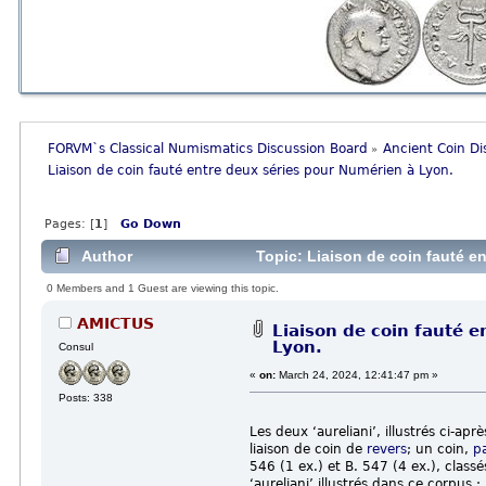
FORVM`s Classical Numismatics Discussion Board
Ancient Coin Di
»
Liaison de coin fauté entre deux séries pour Numérien à Lyon.
Pages: [
1
]
Go Down
Author
Topic: Liaison de coin fauté e
0 Members and 1 Guest are viewing this topic.
AMICTUS
Liaison de coin fauté 
Lyon.
Consul
«
on:
March 24, 2024, 12:41:47 pm »
Posts: 338
Les deux ‘aureliani’, illustrés ci-apr
liaison de coin de
revers
; un coin,
p
546 (1 ex.) et B. 547 (4 ex.), class
‘aureliani’ illustrés dans ce corpus