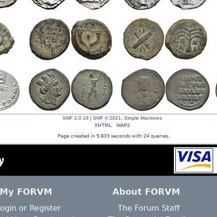
SMF 2.0.19
|
SMF © 2021
,
Simple Machines
XHTML
WAP2
Page created in 9.833 seconds with 24 queries.
y
My FORVM
About FORVM
ogin
or
Register
The Forum Staff