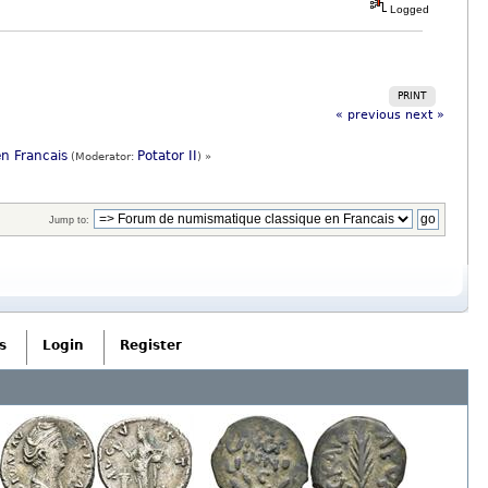
Logged
PRINT
« previous
next »
n Francais
Potator II
(Moderator:
) »
Jump to:
s
Login
Register