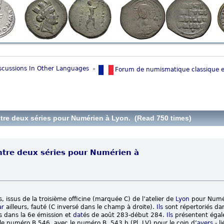
scussions In Other Languages 
»
Forum de numismatique classique e
ntre deux séries pour Numérien à Lyon. (Read 750 times)
entre deux séries pour Numérien à
ès, issus de la troisième officine (marquée C) de l’atelier de
Lyon
pour Numé
ar
ailleurs, fauté (C inversé dans le champ à droite).
Ils
sont répertoriés da
és dans la 6e émission et
dat
és de août 283-début 284.
Ils
présentent égal
 : le numéro B 546 avec le numéro B. 543 b (Pl. LV) pour le coin d’
avers
- l