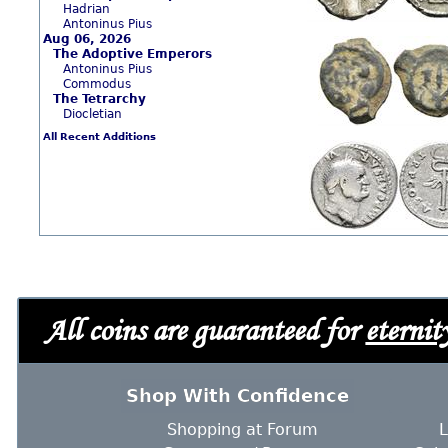
Hadrian
Antoninus Pius
Aug 06, 2026
The Adoptive Emperors
Antoninus Pius
Commodus
The Tetrarchy
Diocletian
All Recent Additions
All coins are guaranteed for
eternit
Shop With Confidence
Shopping at Forum
L