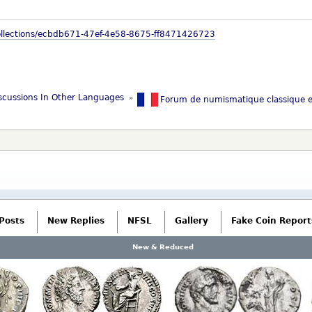
collections/ecbdb671-47ef-4e58-8675-ff8471426723
scussions In Other Languages 
»
Forum de numismatique classique e
Posts
New Replies
NFSL
Gallery
Fake Coin Report
New & Reduced