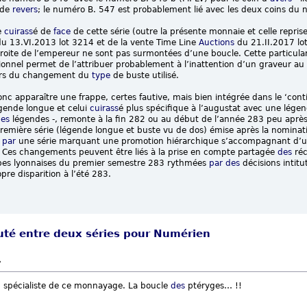
n de
revers
; le numéro B. 547 est probablement lié avec les deux coins du n
e
cuirass
é de
face
de cette série (outre la présente monnaie et celle repri
 du 13.VI.2013 lot 3214 et de la vente Time Line
Auctions
du 21.II.2017 lo
e droite de l’empereur ne sont pas surmontées d’une boucle. Cette partic
ionnel permet de l’attribuer probablement à l’inattention d’un graveur au
ors du changement du
type
de buste utilisé.
 donc apparaître une frappe, certes fautive, mais bien intégrée dans le ‘c
égende longue et celui
cuirass
é plus spécifique à l’augustat avec une lége
des
légendes -, remonte à la fin 282 ou au début de l’année 283 peu après
emière série (légende longue et buste vu de dos) émise après la nomina
e
par
une série marquant une promotion hiérarchique s’accompagnant d’u
 Ces changements peuvent être liés à la prise en compte partagée
des
réc
pes lyonnaises du premier semestre 283 rythmées
par
des
décisions intitu
pre disparition à l’été 283.
auté entre deux séries pour Numérien
»
n spécialiste de ce monnayage. La boucle
des
ptéryges… !!