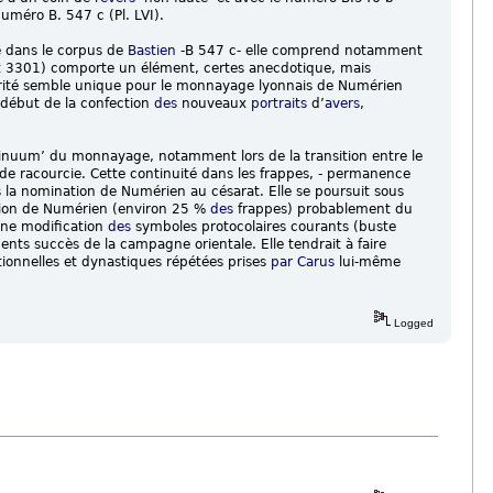
uméro B. 547 c (Pl. LVI).
se dans le corpus de
Bastien
-B 547 c- elle comprend notamment
t 3301) comporte un élément, certes anecdotique, mais
ularité semble unique pour le monnayage lyonnais de Numérien
 début de la confection
des
nouveaux
portraits
d’
avers
,
ontinuum’ du monnayage, notamment lors de la transition entre le
nde racourcie. Cette continuité dans les frappes, - permanence
 la nomination de Numérien au césarat. Elle se poursuit sous
tion de Numérien (environ 25 %
des
frappes) probablement du
ne modification
des
symboles protocolaires courants (buste
ents succès de la campagne orientale. Elle tendrait à faire
tionnelles et dynastiques répétées prises
par
Carus
lui-même
Logged