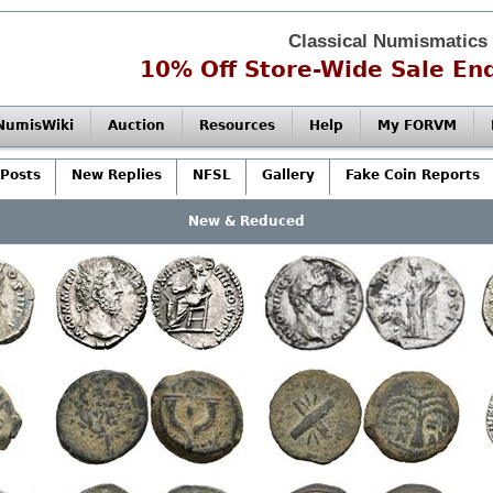
Classical Numismatics
10% Off Store-Wide Sale End
NumisWiki
Auction
Resources
Help
My FORVM
Posts
New Replies
NFSL
Gallery
Fake Coin Reports
New & Reduced