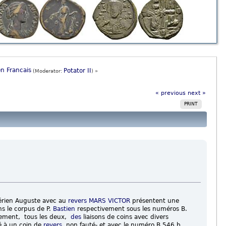
n Francais
Potator II
(Moderator:
) »
« previous
next »
PRINT
rien Auguste avec au
revers
MARS VICTOR
présentent une
ns le corpus de P.
Bastien
respectivement sous les numéros B.
ement, tous les deux,
des
liaisons de coins avec divers
ié à un coin de
revers
non fauté- et avec le numéro B.546 b