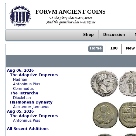
FORVM ANCIENT COINS
To the glory that was Greece
And the grandeur that was Rome
Shop
Discussion
Home
100
New 
Aug 06, 2026
The Adoptive Emperors
Hadrian
Antoninus Pius
Commodus
The Tetrarchy
Diocletian
Hasmonean Dynasty
Alexander Jannaeus
Aug 05, 2026
The Adoptive Emperors
Antoninus Pius
All Recent Additions