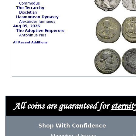
Commodus
The Tetrarchy
Diocletian
Hasmonean Dynasty
Alexander Jannaeus
Aug 05, 2026
The Adoptive Emperors
Antoninus Pius
All Recent Additions
All coins are guaranteed for
eternit
Shop With Confidence
Shopping at Forum
L