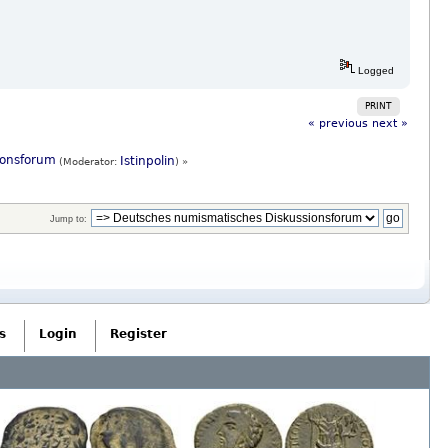
Logged
PRINT
« previous
next »
ionsforum
Istinpolin
(Moderator:
) »
Jump to:
s
Login
Register