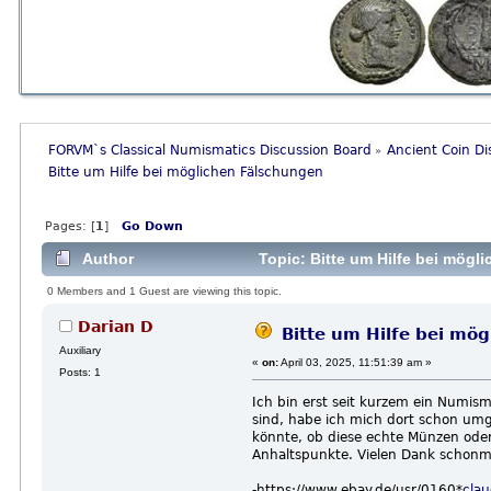
FORVM`s Classical Numismatics Discussion Board
Ancient Coin Di
»
Bitte um Hilfe bei möglichen Fälschungen
Pages: [
1
]
Go Down
Author
Topic: Bitte um Hilfe bei mög
0 Members and 1 Guest are viewing this topic.
Darian D
Bitte um Hilfe bei mö
Auxiliary
«
on:
April 03, 2025, 11:51:39 am »
Posts: 1
Ich bin erst seit kurzem ein Numi
sind, habe ich mich dort schon umg
könnte, ob diese echte Münzen oder
Anhaltspunkte. Vielen Dank schonm
-https://www.ebay.de/usr/0160*
clau