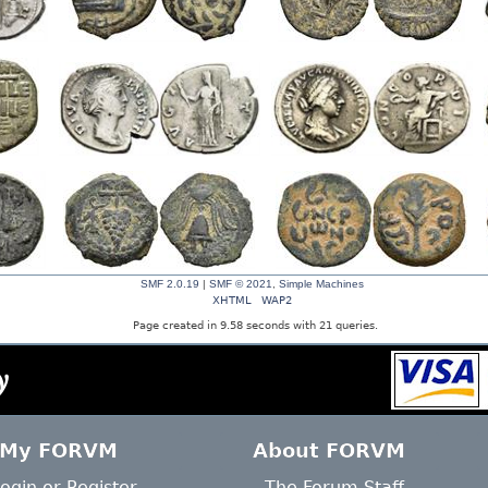
SMF 2.0.19
|
SMF © 2021
,
Simple Machines
XHTML
WAP2
Page created in 9.58 seconds with 21 queries.
y
My FORVM
About FORVM
ogin
or
Register
The Forum Staff