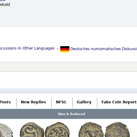
iebald
scussions In Other Languages 
»
Deutsches numismatisches Diskuss
Posts
New Replies
NFSL
Gallery
Fake Coin Report
New & Reduced